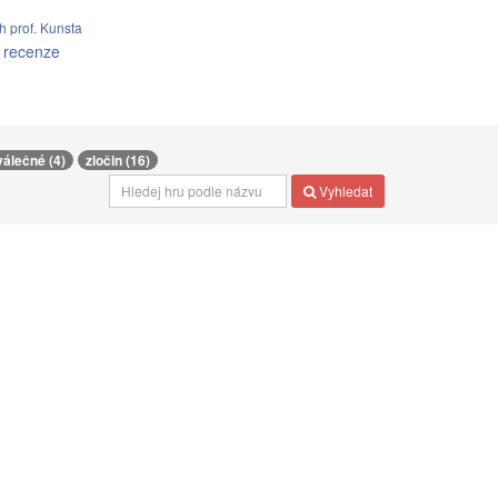
 prof. Kunsta
 recenze
válečné (4)
zločin (16)
Vyhledat