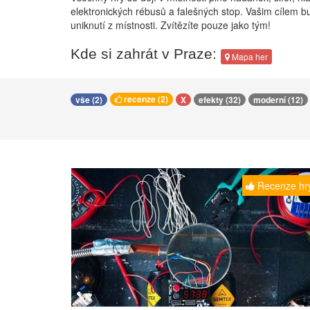
elektronických rébusů a falešných stop. Vašim cílem 
uniknutí z místnosti. Zvítězíte pouze jako tým!
Kde si zahrát v Praze:
Mapa her
recenze (2)
vše (2)
X
efekty (32)
moderní (12)
Recenze hr