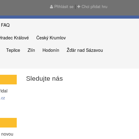
|
Přihlásit se
Chci přidat hru
FAQ
Hradec Králové
Český Krumlov
Teplice
Zlín
Hodonín
Žďár nad Sázavou
Sledujte nás
2.11.2025 -
Tomas
přidal komentář
27.09.2025 -
Jirka
přidal kom
hru
hru
Únik z čarodějnic...
Zkáza Černobylu
a novou