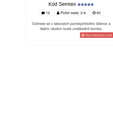
Kód Semtex
12
Počet osob: 2-6
60
Ocitnete se v laboratoři pomstychtivého šílence a
Vaším úkolem bude zneškodnit bombu.
Více informací o hře