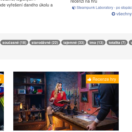
recenzi na hru
bude vyřešení daného úkolu a
Steampunk Laboratory - po stopách
všechny
současné (18)
starodávné (22)
tajemné (33)
tma (13)
totalita (7)
y
Recenze hry