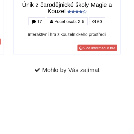
Únik z čarodějnické školy Magie a
Kouzel
17
Počet osob: 2-5
60
interaktivní hra z kouzelnického prostředí
Více informací o hře
Mohlo by Vás zajímat