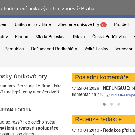
 hodnocení únikových her v městě Praha
abem
Unikové hry v Brně
Zlevněné unikové hry
Pro děti
0
utov
Kladno
Mladá Boleslav
Jihlava
České Budějovice
Pardubice
Rožnov pod Radhoštěm
Velké Losiny
Varnsdorf
esky únikové hry
Poslední komentáře
games v Praze ale i v Brně. Jako
-
Jirka
přidal komentář na
29.04.2026 -
NEFUNGUJE!
přidal
1
ás nejlepší ceny a nejčerstvější
komentář na hru
na 
nobylu
outlast-escape.cz
.
 JEDNA HODINA.
Recenze redakce
 se rozšířil do celého světa.
myšlení a týmové spolupráce
.
10.04.2018 -
Redakce
přidal
avolamů, logických i