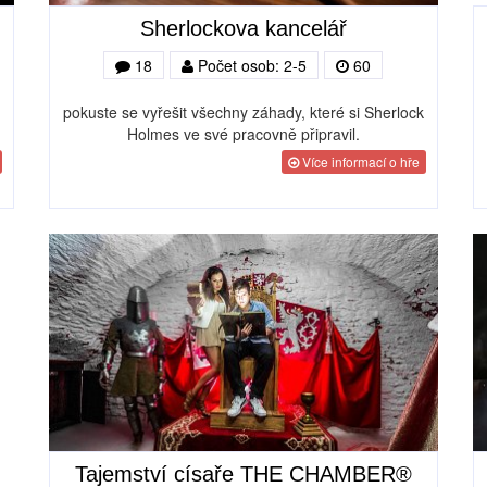
Sherlockova kancelář
18
Počet osob: 2-5
60
pokuste se vyřešit všechny záhady, které si Sherlock
Holmes ve své pracovně připravil.
Více informací o hře
Tajemství císaře THE CHAMBER®