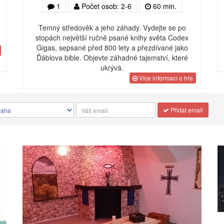
1
Počet osob: 2-6
60 min.
Temný středověk a jeho záhady. Vydejte se po
stopách největší ručně psané knihy světa Codex
Gigas, sepsané před 800 lety a přezdívané jako
Ďáblova bible. Objevte záhadné tajemství, které
ukrývá.
Více informací o hře
Přidat email