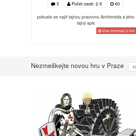
3
Počet osob: 2-5
60
pokuste se najít tajnou pracovnu Archiméda a jeho
tajný spis
Více informací o hře
Nezmeškejte novou hru v Praze