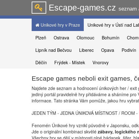
Escape-games.cz
seznam a
Unikové hry v Praze
Unikové hry v Ústí nad L
Plzeň
Ostrava
Olomouc
Bohumín
Chom
Lipník nad Bečvou
Liberec
Opava
Podivín
Děčín
Frýdek - Místek
Vnorovy
Escape games neboli exit games, č
Najdete zde seznam a hodnocení únikových her / exit 
-
Tomas
přidal komentář
27.09.2025 -
Jirka
přidal komentář na
2
jediný portál pravidelně hry přidáváme a sháníme pro V
hru
kom
čarodějnic...
Zkáza Černobylu
informace. Tato stránka Vám pomůže, jakou hru vybrat
JEDEN TÝM - JEDNA ÚNIKOVÁ MÍSTNOST / ROOM -
Fenomén Únikové hry vznikl původně v Japonsku, odkud
Jde o originální kombinaci skvělé
zábavy, logického 
Všechny hry se dějí v místnosti plné hádanek, šifer, hl