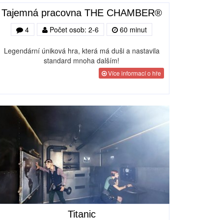
Tajemná pracovna THE CHAMBER®
4
Počet osob: 2-6
60 minut
Legendární úniková hra, která má duši a nastavila
standard mnoha dalším!
Více informací o hře
Titanic