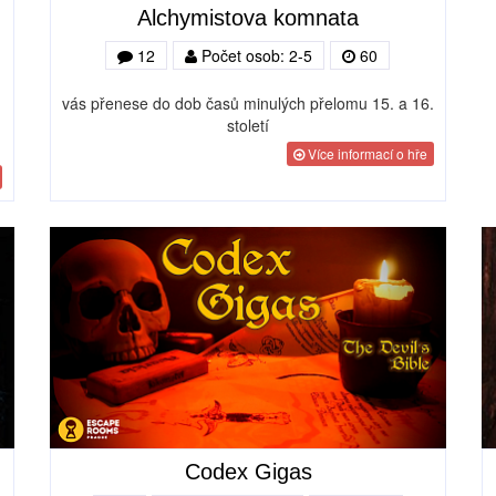
Alchymistova komnata
12
Počet osob: 2-5
60
vás přenese do dob časů minulých přelomu 15. a 16.
století
Více informací o hře
Codex Gigas