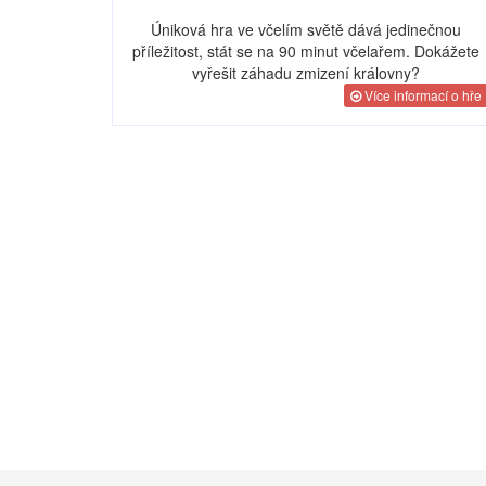
Úniková hra ve včelím světě dává jedinečnou
příležitost, stát se na 90 minut včelařem. Dokážete
vyřešit záhadu zmizení královny?
Více informací o hře