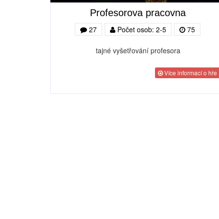
Profesorova pracovna
27
Počet osob: 2-5
75
tajné vyšetřování profesora
Více informací o hře