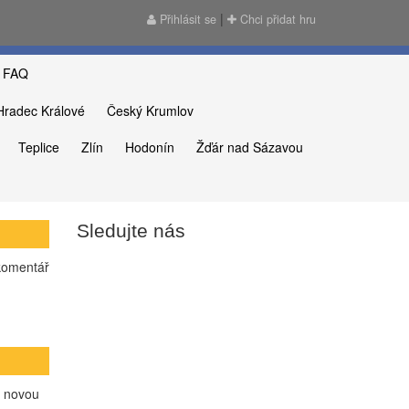
|
Přihlásit se
Chci přidat hru
FAQ
Hradec Králové
Český Krumlov
Teplice
Zlín
Hodonín
Žďár nad Sázavou
Sledujte nás
omentář
27.09.2025 -
Jirka
přidal komentář na
29.04.2026 -
NEF
hru
komentář na hru
Zkáza Černobylu
a novou