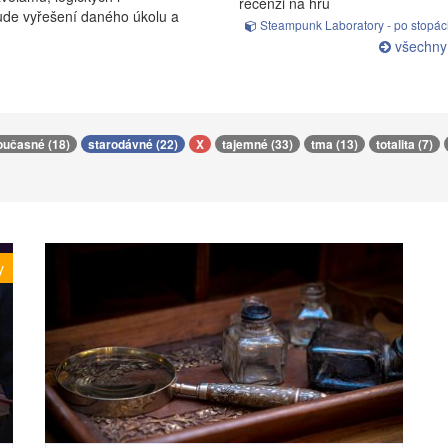
recenzi na hru
bude vyřešení daného úkolu a
Steampunk Laboratory - po stopách
všechny
oučasné (18)
starodávné (22)
X
tajemné (33)
tma (13)
totalita (7)
y