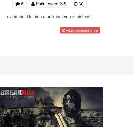
8
Počet osob: 2-5
60
ovládnout Golema a uniknout ven z místnosti
Více informací o hře