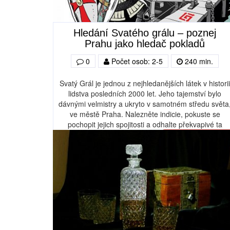
Hledání Svatého grálu – poznej
Prahu jako hledač pokladů
0
Počet osob: 2-5
240 min.
Svatý Grál je jednou z nejhledanějších látek v historii
lidstva posledních 2000 let. Jeho tajemství bylo
dávnými velmistry a ukryto v samotném středu světa
ve městě Praha. Nalezněte indicie, pokuste se
pochopit jejich spojitosti a odhalte překvapivé ta
Více informací o hře