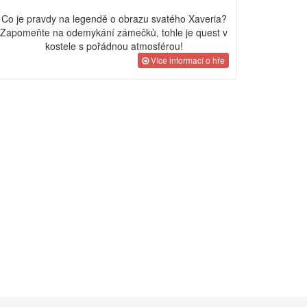
Co je pravdy na legendě o obrazu svatého Xaveria?
Zapomeňte na odemykání zámečků, tohle je quest v
kostele s pořádnou atmosférou!
Více informací o hře