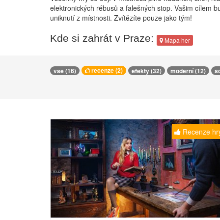
elektronických rébusů a falešných stop. Vašim cílem 
uniknutí z místnosti. Zvítězíte pouze jako tým!
Kde si zahrát v Praze:
Mapa her
recenze (2)
vše (16)
efekty (32)
moderní (12)
s
Recenze hr