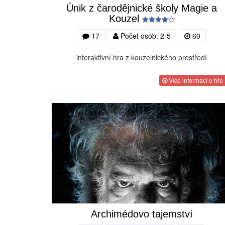
Únik z čarodějnické školy Magie a
Kouzel
17
Počet osob: 2-5
60
interaktivní hra z kouzelnického prostředí
Více informací o hře
Archimédovo tajemství