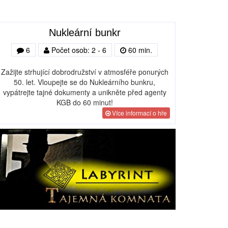
Nukleární bunkr
6
Počet osob: 2 - 6
60 min.
Zažijte strhující dobrodružství v atmosféře ponurých
50. let. Vloupejte se do Nukleárního bunkru,
vypátrejte tajné dokumenty a unikněte před agenty
KGB do 60 minut!
Více informací o hře