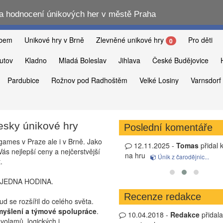
 hodnocení únikových her v městě Praha
abem
Unikové hry v Brně
Zlevněné unikové hry
Pro děti
0
utov
Kladno
Mladá Boleslav
Jihlava
České Budějovice
Pardubice
Rožnov pod Radhoštěm
Velké Losiny
Varnsdorf
esky únikové hry
Poslední komentáře
games v Praze ale i v Brně. Jako
9.04.2026 -
NEFUNGUJE!
přidal
12.11.2025 -
Tomas
přidal k
ás nejlepší ceny a nejčerstvější
entář na hru
na hru
outlast-escape.cz
Únik z čarodějnic...
.
 JEDNA HODINA.
Recenze redakce
 se rozšířil do celého světa.
myšlení a týmové spolupráce
.
10.04.2018 -
Redakce
přidal
avolamů, logických i