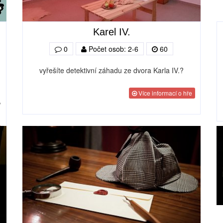
Karel IV.
0
Počet osob: 2-6
60
vyřešíte detektivní záhadu ze dvora Karla IV.?
Více informací o hře
,