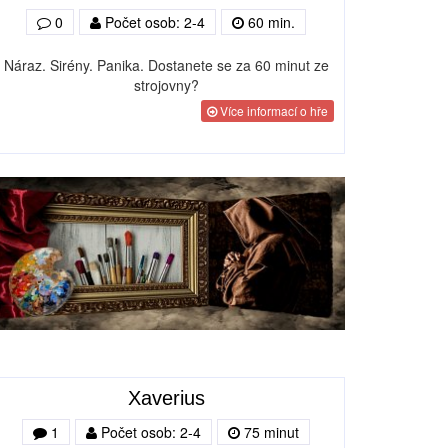
0
Počet osob: 2-4
60 min.
Náraz. Sirény. Panika. Dostanete se za 60 minut ze
strojovny?
Více informací o hře
Xaverius
1
Počet osob: 2-4
75 minut