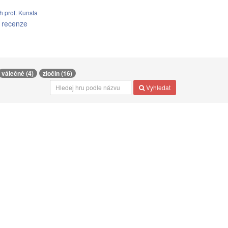
 prof. Kunsta
 recenze
válečné (4)
zločin (16)
Vyhledat