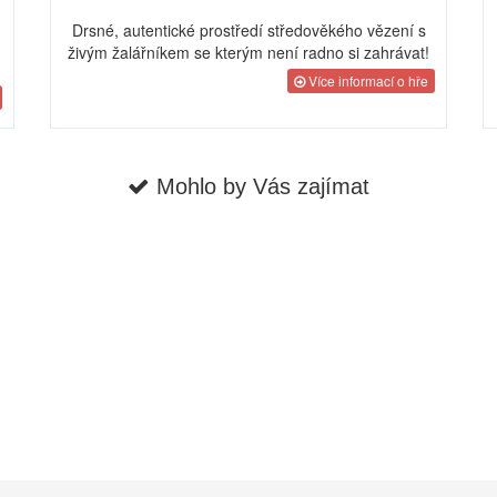
Drsné, autentické prostředí středověkého vězení s
živým žalářníkem se kterým není radno si zahrávat!
Více informací o hře
Mohlo by Vás zajímat