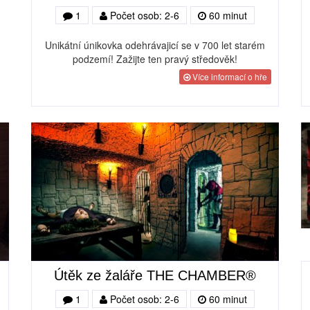
1
Počet osob: 2-6
60 minut
Unikátní únikovka odehrávajicí se v 700 let starém
podzemí! Zažijte ten pravý středověk!
Více informací o hře
Útěk ze žaláře THE CHAMBER®
1
Počet osob: 2-6
60 minut