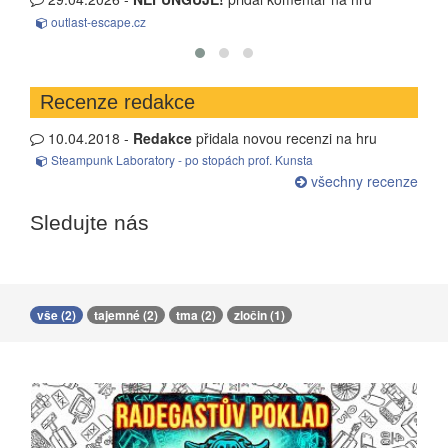
Únik z čarodějnic...
Recenze redakce
10.04.2018 -
Redakce
přidala novou recenzi na hru
Steampunk Laboratory - po stopách prof. Kunsta
všechny recenze
Sledujte nás
vše (2)
tajemné (2)
tma (2)
zločin (1)