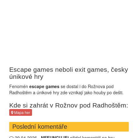
Escape games neboli exit games, česky
únikové hry
Fenomén
escape games
se dostal i do Rožnova pod
Radhoštěm a únikové hry zde vznikají jako houby po dešti.
Kde si zahrát v Rožnov pod Radhoštěm:
Mapa her
Poslední komentáře
12.11.2025 -
Tomas
přidal komentář na hru