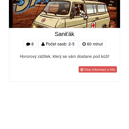
Saniťák
8
Počet osob: 2-5
60 minut
Hororový zážitek, který se vám dostane pod kůži!
Více informací o hře