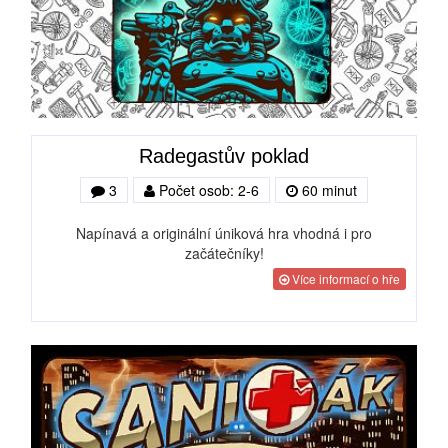
Radegastův poklad
3
Počet osob: 2-6
60 minut
Napínavá a originální úniková hra vhodná i pro
začátečníky!
Více informací o hře