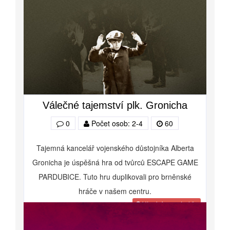
Válečné tajemství plk. Gronicha
0
Počet osob: 2-4
60
Tajemná kancelář vojenského důstojníka Alberta
Gronicha je úspěšná hra od tvůrců ESCAPE GAME
PARDUBICE. Tuto hru duplikovali pro brněnské
hráče v našem centru.
Více informací o hře