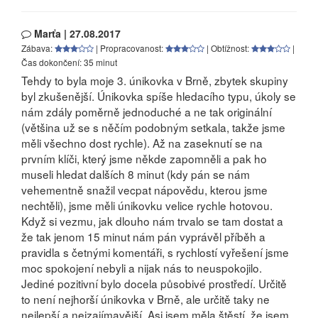
Marťa | 27.08.2017
Zábava:
| Propracovanost:
| Obtížnost:
|
Čas dokončení: 35 minut
Tehdy to byla moje 3. únikovka v Brně, zbytek skupiny
byl zkušenější. Únikovka spíše hledacího typu, úkoly se
nám zdály poměrně jednoduché a ne tak originální
(většina už se s něčím podobným setkala, takže jsme
měli všechno dost rychle). Až na zaseknutí se na
prvním klíči, který jsme někde zapomněli a pak ho
museli hledat dalších 8 minut (kdy pán se nám
vehementně snažil vecpat nápovědu, kterou jsme
nechtěli), jsme měli únikovku velice rychle hotovou.
Když si vezmu, jak dlouho nám trvalo se tam dostat a
že tak jenom 15 minut nám pán vyprávěl příběh a
pravidla s četnými komentáři, s rychlostí vyřešení jsme
moc spokojení nebyli a nijak nás to neuspokojilo.
Jediné pozitivní bylo docela působivé prostředí. Určitě
to není nejhorší únikovka v Brně, ale určitě taky ne
nejlepší a nejzajímavější. Asi jsem měla štěstí, že jsem