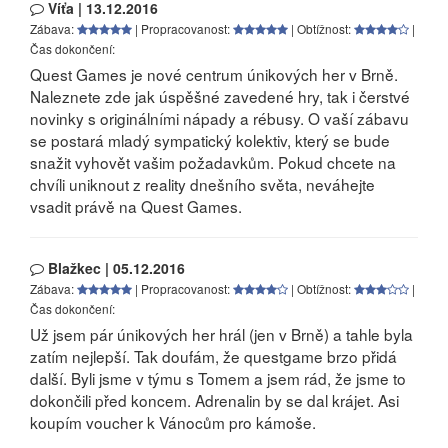
Víťa | 13.12.2016
Zábava:
| Propracovanost:
| Obtížnost:
|
Čas dokončení:
Quest Games je nové centrum únikových her v Brně.
Naleznete zde jak úspěšné zavedené hry, tak i čerstvé
novinky s originálními nápady a rébusy. O vaší zábavu
se postará mladý sympatický kolektiv, který se bude
snažit vyhovět vašim požadavkům. Pokud chcete na
chvíli uniknout z reality dnešního světa, neváhejte
vsadit právě na Quest Games.
Blažkec | 05.12.2016
Zábava:
| Propracovanost:
| Obtížnost:
|
Čas dokončení:
Už jsem pár únikových her hrál (jen v Brně) a tahle byla
zatím nejlepší. Tak doufám, že questgame brzo přidá
další. Byli jsme v týmu s Tomem a jsem rád, že jsme to
dokončili před koncem. Adrenalin by se dal krájet. Asi
koupím voucher k Vánocům pro kámoše.