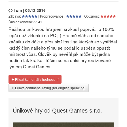
Tom | 05.12.2016
Zábava:
| Propracovanost:
| Obtížnost:
|
Čas dokončení: 55:41
Reálnou únikovou hru jsem si zkusil poprvé... o 100%
lepší než virtuální na PC ;-) Hra mě vtáhla od samého
začátku do děje a přes složitosti na kterých se vystřídal
každý člen našeho týmu se podařilo uspět a opustit
místnost včas. Člověk by nevěřil jak může být jedna
hodina tak krátká. Těším se na další hry realizované
týmem Quest Games.
Přidat komentář / hodnocení
Leave comment / rating (ror english speaking)
Únikové hry od Quest Games s.r.o.