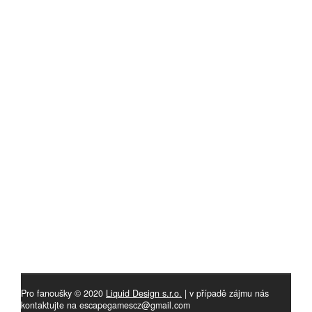
Pro fanoušky © 2020
Liquid Design s.r.o.
| v případě zájmu nás
kontaktujte na escapegamescz@gmail.com