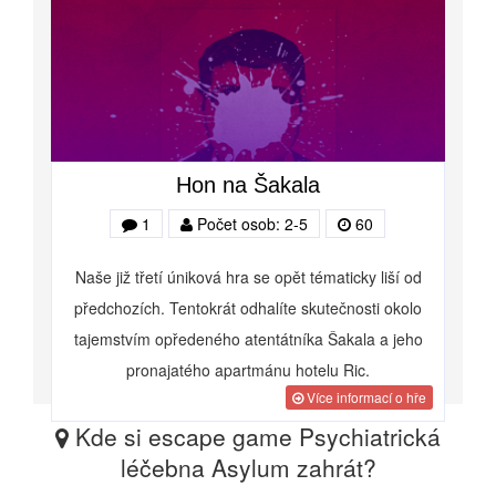
Hon na Šakala
1
Počet osob: 2-5
60
Naše již třetí úniková hra se opět tématicky liší od
předchozích. Tentokrát odhalíte skutečnosti okolo
tajemstvím opředeného atentátníka Šakala a jeho
pronajatého apartmánu hotelu Ric.
Více informací o hře
Kde si escape game Psychiatrická
léčebna Asylum zahrát?