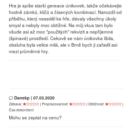
Hra je spíše starší gereace únikovek, takže očekávejte
hodně zámků, klíčů a čísených kombinací. Narozdíl od
příběhu, který neseděl ke hře, dávaly všechny úkoly
smysl a nebyly moc obtížné. Na můj vkus tam bylo
všude asi až moc "použitých" rekvizit a nepříjemné
(špinavé) prostředí. Cekově se nám únikovka líbila,
obsluha byla velice milá, ale v Brně bych ji zařadil asi
mezi průměrné hry.
Danekp | 07.03.2020
Zábava:
| Propracovanost:
| Obtížnost:
|
Čas dokončení:
Mohu se zeptat na cenu?