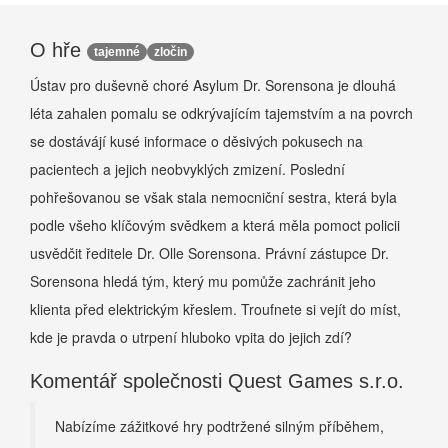
O hře
tajemné
zločin
Ústav pro duševně choré Asylum Dr. Sorensona je dlouhá
léta zahalen pomalu se odkrývajícím tajemstvím a na povrch
se dostávájí kusé informace o děsivých pokusech na
pacientech a jejich neobvyklých zmizení. Poslední
pohřešovanou se však stala nemocniční sestra, která byla
podle všeho klíčovým svědkem a která měla pomoct policii
usvědčit ředitele Dr. Olle Sorensona. Právní zástupce Dr.
Sorensona hledá tým, který mu pomůže zachránit jeho
klienta před elektrickým křeslem. Troufnete si vejít do míst,
kde je pravda o utrpení hluboko vpita do jejich zdí?
Komentář společnosti Quest Games s.r.o.
Nabízíme zážitkové hry podtržené silným příběhem,