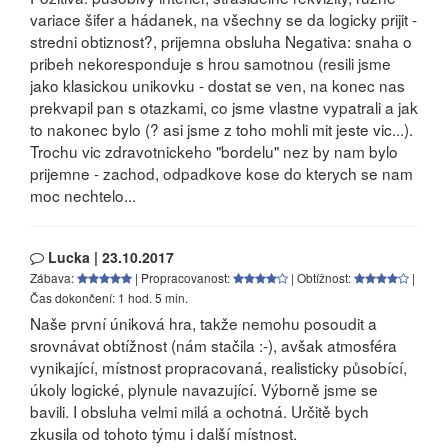
variace šifer a hádanek, na všechny se da logicky prijit -
stredni obtiznost?, prijemna obsluha Negativa: snaha o
pribeh nekoresponduje s hrou samotnou (resili jsme
jako klasickou unikovku - dostat se ven, na konec nas
prekvapil pan s otazkami, co jsme vlastne vypatrali a jak
to nakonec bylo (? asi jsme z toho mohli mit jeste vic...).
Trochu vic zdravotnickeho "bordelu" nez by nam bylo
prijemne - zachod, odpadkove kose do kterych se nam
moc nechtelo...
Lucka | 23.10.2017
Zábava:
| Propracovanost:
| Obtížnost:
|
Čas dokončení: 1 hod. 5 min.
Naše první úniková hra, takže nemohu posoudit a
srovnávat obtížnost (nám stačila :-), avšak atmosféra
vynikající, místnost propracovaná, realisticky působící,
úkoly logické, plynule navazující. Výborně jsme se
bavili. I obsluha velmi milá a ochotná. Určitě bych
zkusila od tohoto týmu i další místnost.