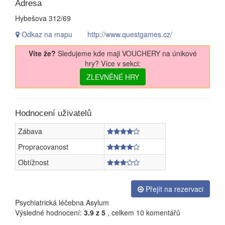
Adresa
Hybešova 312/69
Odkaz na mapu
http://www.questgames.cz/
Víte že?
Sledujeme kde maji VOUCHERY na únikové
hry? Více v sekci:
ZLEVNĚNÉ HRY
Hodnocení uživatelů
Zábava
Propracovanost
Obtížnost
Přejít na rezervaci
Psychiatrická léčebna Asylum
Výsledné hodnocení:
3.9
z 5
, celkem
10
komentářů