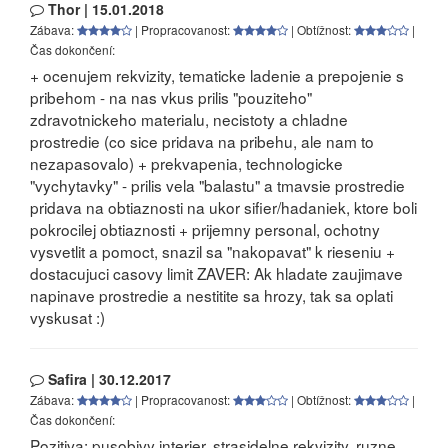
Thor | 15.01.2018
Zábava:
| Propracovanost:
| Obtížnost:
|
Čas dokončení:
+ ocenujem rekvizity, tematicke ladenie a prepojenie s
pribehom - na nas vkus prilis "pouziteho"
zdravotnickeho materialu, necistoty a chladne
prostredie (co sice pridava na pribehu, ale nam to
nezapasovalo) + prekvapenia, technologicke
"vychytavky" - prilis vela "balastu" a tmavsie prostredie
pridava na obtiaznosti na ukor sifier/hadaniek, ktore boli
pokrocilej obtiaznosti + prijemny personal, ochotny
vysvetlit a pomoct, snazil sa "nakopavat" k rieseniu +
dostacujuci casovy limit ZAVER: Ak hladate zaujimave
napinave prostredie a nestitite sa hrozy, tak sa oplati
vyskusat :)
Safira | 30.12.2017
Zábava:
| Propracovanost:
| Obtížnost:
|
Čas dokončení:
Pozitiva: pusobivy interier, strasidelne rekvizity, ruzne