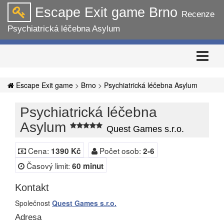
Escape Exit game Brno
Recenze
Psychiatrická léčebna Asylum
Rozbalit
navigaci
Escape Exit game
>
Brno
>
Psychiatrická léčebna Asylum
Psychiatrická léčebna
Asylum
Quest Games s.r.o.
Cena:
Počet osob:
1390 Kč
2-6
Časový limit:
60 minut
Kontakt
Společnost
Quest Games s.r.o.
Adresa