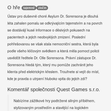
O hře
tajemné
zločin
Ústav pro duševně choré Asylum Dr. Sorensona je dlouhá
léta zahalen pomalu se odkrývajícím tajemstvím a na povrch
se dostávájí kusé informace o děsivých pokusech na
pacientech a jejich neobvyklých zmizení. Poslední
pohřešovanou se však stala nemocniční sestra, která byla
podle všeho klíčovým svědkem a která měla pomoct policii
usvědčit ředitele Dr. Olle Sorensona. Právní zástupce Dr.
Sorensona hledá tým, který mu pomůže zachránit jeho
klienta před elektrickým křeslem. Troufnete si vejít do míst,
kde je pravda o utrpení hluboko vpita do jejich zdí?
Komentář společnosti Quest Games s.r.o.
Nabízíme zážitkové hry podtržené silným příběhem,
stylizovaným prostředím a stavějící na logickém