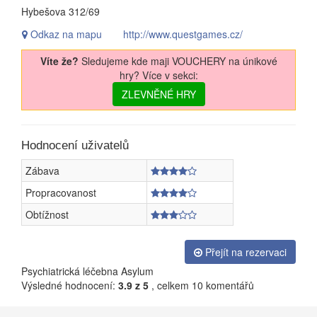
Hybešova 312/69
Odkaz na mapu
http://www.questgames.cz/
Víte že?
Sledujeme kde maji VOUCHERY na únikové
hry? Více v sekci:
ZLEVNĚNÉ HRY
Hodnocení uživatelů
Zábava
Propracovanost
Obtížnost
Přejít na rezervaci
Psychiatrická léčebna Asylum
Výsledné hodnocení:
3.9
z 5
, celkem
10
komentářů