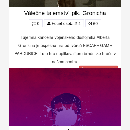
Válečné tajemství plk. Gronicha
0
Počet osob: 2-4
60
Tajemná kancelář vojenského důstojníka Alberta
Gronicha je úspěšná hra od tvůrců ESCAPE GAME
PARDUBICE. Tuto hru duplikovali pro brněnské hráče v
našem centru.
Více informací o hře