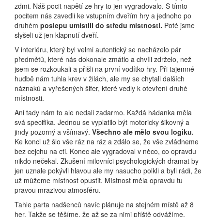
zdmi. Náš pocit napětí ze hry to jen vygradovalo. S tímto
pocitem nás zavedli ke vstupním dveřím hry a jednoho po
druhém
poslepu umístili do středu místnosti.
Poté jsme
slyšeli už jen klapnutí dveří.
V interiéru, který byl velmi autentický se nacházelo pár
předmětů, které nás dokonale zmátlo a chvíli zdrželo, než
jsem se rozkoukali a přišli na první vodítko hry. Při tajemné
hudbě nám tuhla krev v žilách, ale my se chytali dalších
náznaků a vyřešených šifer, které vedly k otevření druhé
místnosti.
Ani tady nám to ale nedali zadarmo. Každá hádanka měla
svá specifika. Jednou se vyplatilo být motoricky šikovný a
jindy pozorný a všímavý.
Všechno ale mělo svou logiku.
Ke konci už šlo vše ráz na ráz a zdálo se, že vše zvládneme
bez cejchu na cti. Konec ale vygradoval v něco, co opravdu
nikdo nečekal. Zkušení milovníci psychologických dramat by
jen uznale pokývli hlavou ale my nasucho polkli a byli rádi, že
už můžeme místnost opustit. Místnost měla opravdu tu
pravou mrazivou atmosféru.
Tahle parta nadšenců navíc plánuje na stejném místě až 8
her. Takže se těšíme, že až se za nimi příště odvážíme,