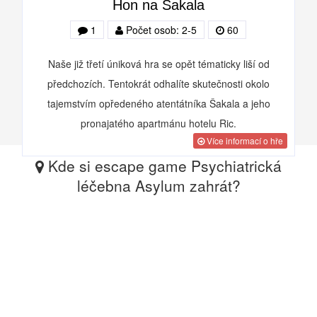
Hon na Šakala
1
Počet osob: 2-5
60
Naše již třetí úniková hra se opět tématicky liší od
předchozích. Tentokrát odhalíte skutečnosti okolo
tajemstvím opředeného atentátníka Šakala a jeho
pronajatého apartmánu hotelu Ric.
Více informací o hře
Kde si escape game Psychiatrická
léčebna Asylum zahrát?